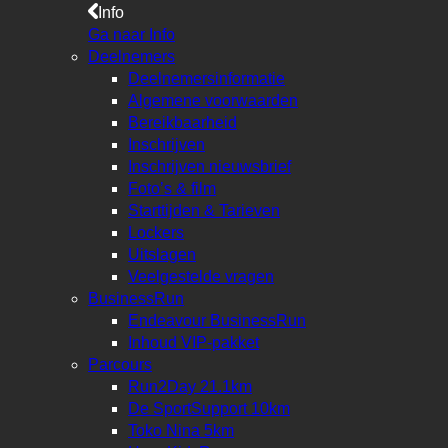
Info
Ga naar Info
Deelnemers
Deelnemersinformatie
Algemene voorwaarden
Bereikbaarheid
Inschrijven
Inschrijven nieuwsbrief
Foto’s & film
Starttijden & Tarieven
Lockers
Uitslagen
Veelgestelde vragen
BusinessRun
Endeavour BusinessRun
Inhoud VIP-pakket
Parcours
Run2Day 21.1km
De SportSupport 10km
Toko Nina 5km