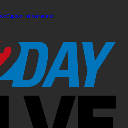
portSupport Kennemerland
.