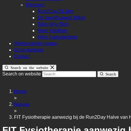
Parcours
Run2Day 21.1km
De SportSupport 10km
Toko Nina 5km
Hero KidsRun
Hero Kabouterloop
Veelgestelde vragen
Onze partners
Contact
Search on the website
Search on website
Search
Home
»
Nieuws
»
FIT Fysiotherapie aanwezig bij de Run2Day Halve van 
FIT Fysiotherapie aanwezig 