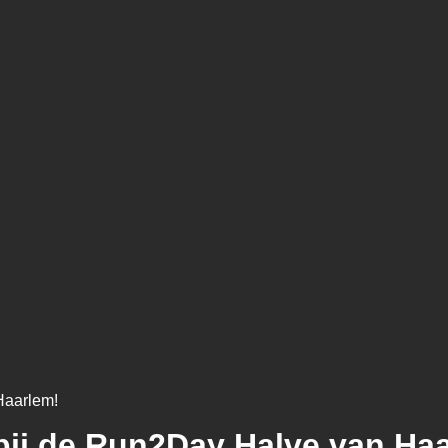
Haarlem!
bij de Run2Day Halve van Ha