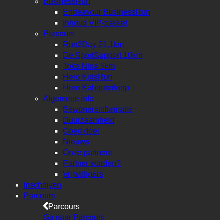
BusinessRun
Endeavour BusinessRun
Inhoud VIP-pakket
Parcours
Run2Day 21.1km
De SportSupport 10km
Toko Nina 5km
Hero KidsRun
Hero Kabouterloop
Algemene info
Bewonersinformatie
Duurzaamheid
Goed doel
Nieuws
Onze partners
Partner worden?
Vrijwilligers
Inschrijven
Parcours
Parcours
Ga naar Parcours