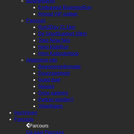
BusinessRun
Endeavour BusinessRun
Inhoud VIP-pakket
Parcours
Run2Day 21.1km
De SportSupport 10km
Toko Nina 5km
Hero KidsRun
Hero Kabouterloop
Algemene info
Bewonersinformatie
Duurzaamheid
Goed doel
Nieuws
Onze partners
Partner worden?
Vrijwilligers
Inschrijven
Parcours
Parcours
Ga naar Parcours