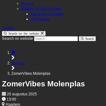
Nieuws
Werken bij SportSupport
Vacatures & Stages
Vrijwilligers
Contact
Search on the website
Search on website
Search
Agenda
ZomerVibes Molenplas
ZomerVibes Molenplas
20 augustus 2025
13:00
Haarlem