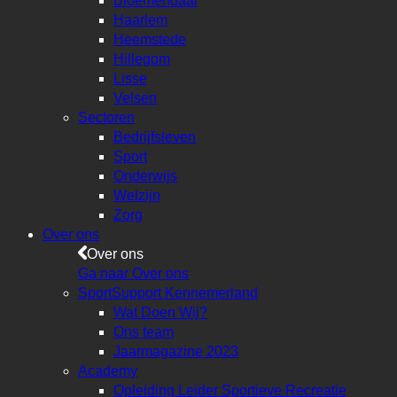
Bloemendaal
Haarlem
Heemstede
Hillegom
Lisse
Velsen
Sectoren
Bedrijfsleven
Sport
Onderwijs
Welzijn
Zorg
Over ons
Over ons
Ga naar Over ons
SportSupport Kennemerland
Wat Doen Wij?
Ons team
Jaarmagazine 2023
Academy
Opleiding Leider Sportieve Recreatie