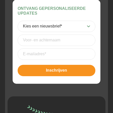
ONTVANG GEPERSONALISEERDE
UPDATES
Kies
een
nieuwsbrief
(Vereist)
Voor-
en
achternaam
E-
mailadres
(Vereist)