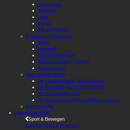
Heemstede
Hillegom
Lisse
Velsen
Alle activiteiten
Agenda per Doelgroep
Jeugd
Jongeren
Sportverenigingen
Talent Academy Haarlem
Volwassenen
Onze evenementen
De ZorgSpecialist Grachtenloop
De Run2Day Halve van Haarlem
De Heemstede Loop
De Soellaart Lichtjeswandeling Haarlem
Kerstvakantie
Sport & Bewegen
Sport & Bewegen
Ga naar Sport & Bewegen