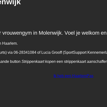
enwijk
er vrouwengym in Molenwijk. Voel je welkom 
in Haarlem.
rts) via 06-28341084 of Lucia Grooff (SportSupport Kennemerl
taande button
Strippenkaart kopen
een strippenkaart aanschaffe
Ik heb een HaarlemPas