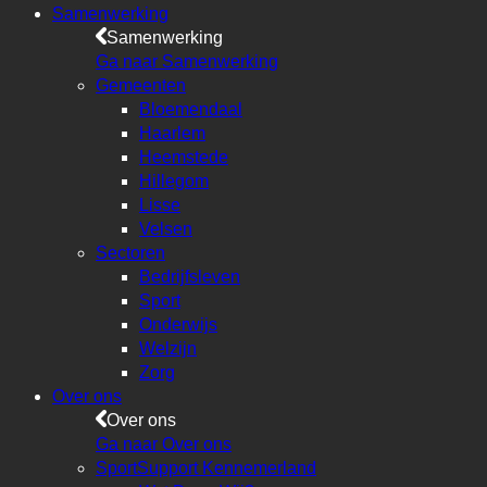
Samenwerking
Samenwerking
Ga naar Samenwerking
Gemeenten
Bloemendaal
Haarlem
Heemstede
Hillegom
Lisse
Velsen
Sectoren
Bedrijfsleven
Sport
Onderwijs
Welzijn
Zorg
Over ons
Over ons
Ga naar Over ons
SportSupport Kennemerland