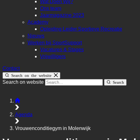
Wat Doen Wij?
Ons team
Jaarmagazine 2023
Academy
Opleiding Leider Sportieve Recreatie
Nieuws
Werken bij SportSupport
Vacatures & Stages
Vrijwilligers
Contact
Search on the website
Search on website
Search
Agenda
Vrouwenconditiegym in Molenwijk