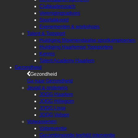
Clubkadercoach
Verenigingsadvies
Sportakkoord
Evenementen & workshops
Talent & Topsport
Huldiging Bloemendaalse sportkampioenen
Huldiging Haarlemse Topsporters
Kennis
Talent Academy Haarlem
Gezondheid
Gezondheid
Ga naar Gezondheid
Jeugd & onderwijs
JOGG Haarlem
JOGG Hillegom
JOGG Lisse
JOGG Velsen
Volwassenen
Valpreventie
Gecombineerde leefstijl interventie