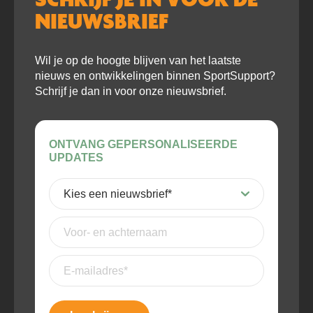
NIEUWSBRIEF
Wil je op de hoogte blijven van het laatste
nieuws en ontwikkelingen binnen SportSupport?
Schrijf je dan in voor onze nieuwsbrief.
ONTVANG GEPERSONALISEERDE
UPDATES
Kies
een
nieuwsbrief
(Vereist)
Voor-
en
achternaam
E-
mailadres
(Vereist)