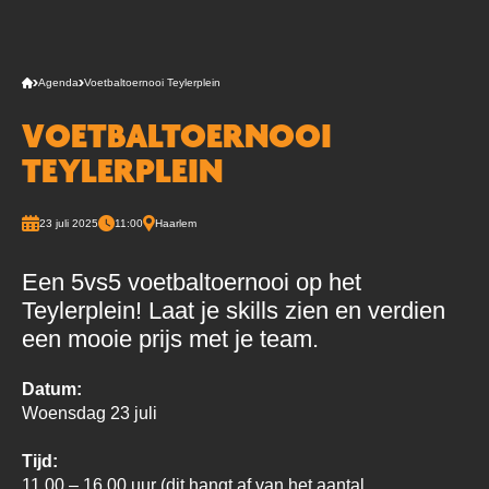
Agenda
Voetbaltoernooi Teylerplein
VOETBALTOERNOOI
TEYLERPLEIN
23 juli 2025
11:00
Haarlem
Een 5vs5 voetbaltoernooi op het
Teylerplein! Laat je skills zien en verdien
een mooie prijs met je team.
Datum:
Woensdag 23 juli
Tijd:
11.00 – 16.00 uur (dit hangt af van het aantal