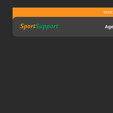
Sla navigatie over
BENI
Ag