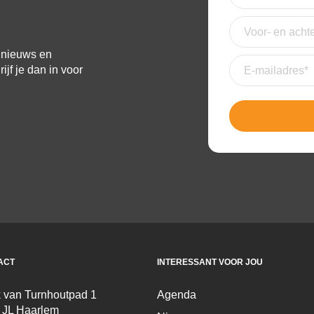
nieuwsbrief
(Verei
Voor-
en
achternaam
e nieuws en
E-
jf je dan in voor
mailadres
(Vereis
ACT
INTERESSANT VOOR JOU
 van Turnhoutpad 1
Agenda
 JL Haarlem