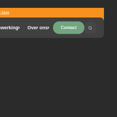
 2024
.
werking
Over ons
Contact
Search
Search on the 