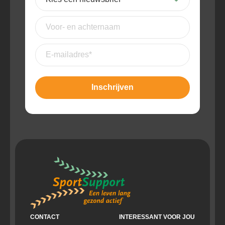
een
nieuwsbrief
(Vereist)
Voor-
en
achternaam
E-
mailadres
(Vereist)
CONTACT
INTERESSANT VOOR JOU