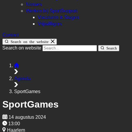
Nieuws
Werken bij SportSupport
Vacatures & Stages
Vrijwilligers
Contact
Search on the website
Search on website
Search
Agenda
SportGames
SportGames
14 augustus 2024
13:00
Haarlem