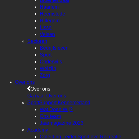
Bloemendaal
Haarlem
Heemstede
Hillegom
Lisse
Velsen
Sectoren
Bedrijfsleven
Sport
Onderwijs
Welzijn
Zorg
Over ons
Over ons
Ga naar Over ons
SportSupport Kennemerland
Wat Doen Wij?
Ons team
Jaarmagazine 2023
Academy
Opleiding Leider Sportieve Recreatie