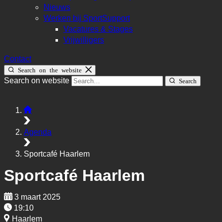
Nieuws
Werken bij SportSupport
Vacatures & Stages
Vrijwilligers
Contact
Search on the website
Search on website
Search
Agenda
Sportcafé Haarlem
Sportcafé Haarlem
3 maart 2025
19:10
Haarlem