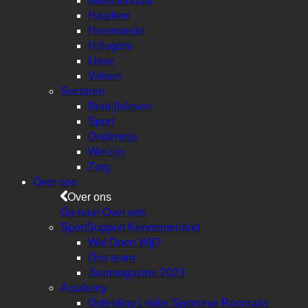
Bloemendaal
Haarlem
Heemstede
Hillegom
Lisse
Velsen
Sectoren
Bedrijfsleven
Sport
Onderwijs
Welzijn
Zorg
Over ons
Over ons
Ga naar Over ons
SportSupport Kennemerland
Wat Doen Wij?
Ons team
Jaarmagazine 2023
Academy
Opleiding Leider Sportieve Recreatie