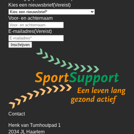
Kies een nieuwsbrief
(Vereist)
Voor- en achternaam
E-mailadres
(Vereist)
Inschrijven
Contact
Henk van Turnhoutpad 1
2034 JL Haarlem