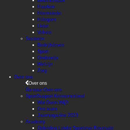
Bloemendaal
Haarlem
Heemstede
Hillegom
Lisse
Velsen
Sectoren
Bedrijfsleven
Sport
Onderwijs
Welzijn
Zorg
Over ons
Over ons
Ga naar Over ons
SportSupport Kennemerland
Wat Doen Wij?
Ons team
Jaarmagazine 2023
Academy
Opleiding Leider Sportieve Recreatie