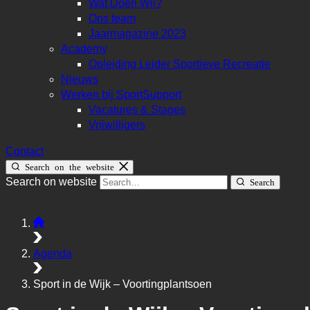
Wat Doen Wij?
Ons team
Jaarmagazine 2023
Academy
Opleiding Leider Sportieve Recreatie
Nieuws
Werken bij SportSupport
Vacatures & Stages
Vrijwilligers
Contact
Search on the website
Search on website
Search
Agenda
Sport in de Wijk – Voortingplantsoen