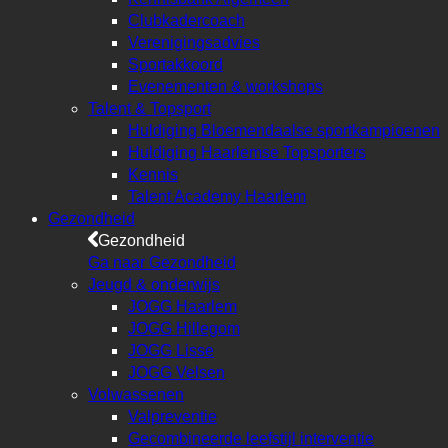
Clubkadercoach
Verenigingsadvies
Sportakkoord
Evenementen & workshops
Talent & Topsport
Huldiging Bloemendaalse sportkampioenen
Huldiging Haarlemse Topsporters
Kennis
Talent Academy Haarlem
Gezondheid
Gezondheid
Ga naar Gezondheid
Jeugd & onderwijs
JOGG Haarlem
JOGG Hillegom
JOGG Lisse
JOGG Velsen
Volwassenen
Valpreventie
Gecombineerde leefstijl interventie