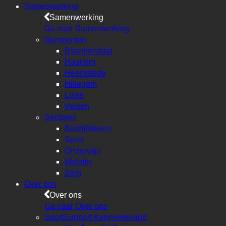
Samenwerking
Samenwerking
Ga naar Samenwerking
Gemeenten
Bloemendaal
Haarlem
Heemstede
Hillegom
Lisse
Velsen
Sectoren
Bedrijfsleven
Sport
Onderwijs
Welzijn
Zorg
Over ons
Over ons
Ga naar Over ons
SportSupport Kennemerland