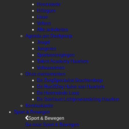
Heemstede
Hillegom
Lisse
Velsen
Alle activiteiten
Agenda per Doelgroep
Jeugd
Jongeren
Sportverenigingen
Talent Academy Haarlem
Volwassenen
Onze evenementen
De ZorgSpecialist Grachtenloop
De Run2Day Halve van Haarlem
De Heemstede Loop
De Soellaart Lichtjeswandeling Haarlem
Kerstvakantie
Sport & Bewegen
Sport & Bewegen
Ga naar Sport & Bewegen