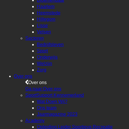
Bloemendaal
Haarlem
Heemstede
Hillegom
Lisse
Velsen
Sectoren
Bedrijfsleven
Sport
Onderwijs
Welzijn
Zorg
Over ons
Over ons
Ga naar Over ons
SportSupport Kennemerland
Wat Doen Wij?
Ons team
Jaarmagazine 2023
Academy
Opleiding Leider Sportieve Recreatie