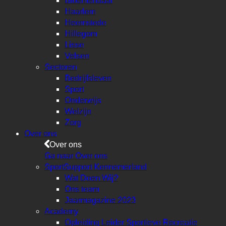
Bloemendaal
Haarlem
Heemstede
Hillegom
Lisse
Velsen
Sectoren
Bedrijfsleven
Sport
Onderwijs
Welzijn
Zorg
Over ons
Over ons
Ga naar Over ons
SportSupport Kennemerland
Wat Doen Wij?
Ons team
Jaarmagazine 2023
Academy
Opleiding Leider Sportieve Recreatie