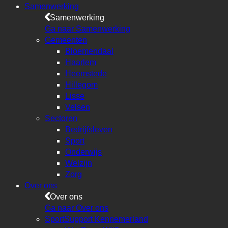
Samenwerking
Samenwerking
Ga naar Samenwerking
Gemeenten
Bloemendaal
Haarlem
Heemstede
Hillegom
Lisse
Velsen
Sectoren
Bedrijfsleven
Sport
Onderwijs
Welzijn
Zorg
Over ons
Over ons
Ga naar Over ons
SportSupport Kennemerland