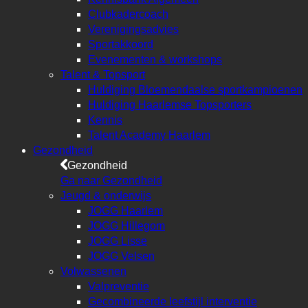
Clubkadercoach
Verenigingsadvies
Sportakkoord
Evenementen & workshops
Talent & Topsport
Huldiging Bloemendaalse sportkampioenen
Huldiging Haarlemse Topsporters
Kennis
Talent Academy Haarlem
Gezondheid
Gezondheid
Ga naar Gezondheid
Jeugd & onderwijs
JOGG Haarlem
JOGG Hillegom
JOGG Lisse
JOGG Velsen
Volwassenen
Valpreventie
Gecombineerde leefstijl interventie