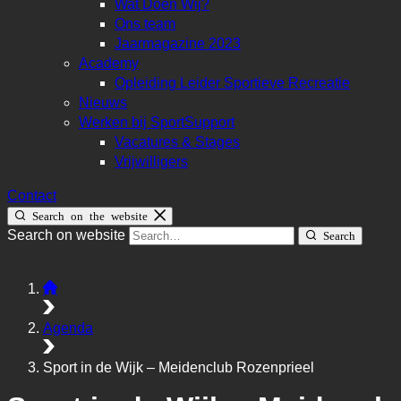
Wat Doen Wij?
Ons team
Jaarmagazine 2023
Academy
Opleiding Leider Sportieve Recreatie
Nieuws
Werken bij SportSupport
Vacatures & Stages
Vrijwilligers
Contact
Search on the website
Search on website
Search
Agenda
Sport in de Wijk – Meidenclub Rozenprieel