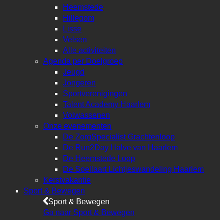
Heemstede
Hillegom
Lisse
Velsen
Alle activiteiten
Agenda per Doelgroep
Jeugd
Jongeren
Sportverenigingen
Talent Academy Haarlem
Volwassenen
Onze evenementen
De ZorgSpecialist Grachtenloop
De Run2Day Halve van Haarlem
De Heemstede Loop
De Soellaart Lichtjeswandeling Haarlem
Kerstvakantie
Sport & Bewegen
Sport & Bewegen
Ga naar Sport & Bewegen