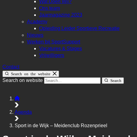
Wat Doen Wij?
Ons team
Jaarmagazine 2023
Academy
Opleiding Leider Sportieve Recreatie
Nieuws
Werken bij SportSupport
Vacatures & Stages
Vrijwilligers
Contact
Search on the website
Search on website
Search
Agenda
Sport in de Wijk – Meidenclub Rozenprieel