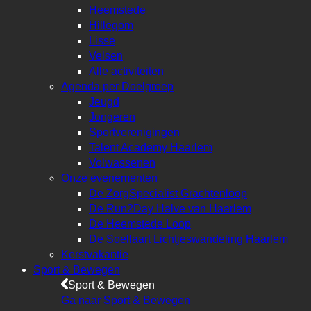
Heemstede
Hillegom
Lisse
Velsen
Alle activiteiten
Agenda per Doelgroep
Jeugd
Jongeren
Sportverenigingen
Talent Academy Haarlem
Volwassenen
Onze evenementen
De ZorgSpecialist Grachtenloop
De Run2Day Halve van Haarlem
De Heemstede Loop
De Soellaart Lichtjeswandeling Haarlem
Kerstvakantie
Sport & Bewegen
Sport & Bewegen
Ga naar Sport & Bewegen