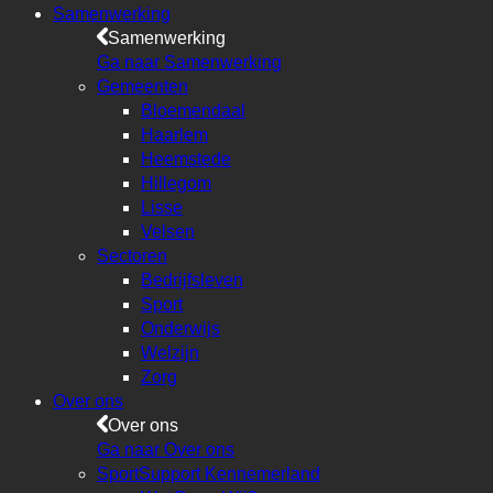
Samenwerking
Samenwerking
Ga naar Samenwerking
Gemeenten
Bloemendaal
Haarlem
Heemstede
Hillegom
Lisse
Velsen
Sectoren
Bedrijfsleven
Sport
Onderwijs
Welzijn
Zorg
Over ons
Over ons
Ga naar Over ons
SportSupport Kennemerland