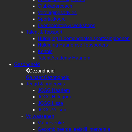
Clubkadercoach
Verenigingsadvies
Sportakkoord
Evenementen & workshops
Talent & Topsport
Huldiging Bloemendaalse sportkampioenen
Huldiging Haarlemse Topsporters
Kennis
Talent Academy Haarlem
Gezondheid
Gezondheid
Ga naar Gezondheid
Jeugd & onderwijs
JOGG Haarlem
JOGG Hillegom
JOGG Lisse
JOGG Velsen
Volwassenen
Valpreventie
Gecombineerde leefstijl interventie