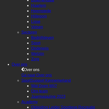
Bloemendaal
Haarlem
Heemstede
Hillegom
Lisse
Velsen
Sectoren
Bedrijfsleven
Sport
Onderwijs
Welzijn
Zorg
Over ons
Over ons
Ga naar Over ons
SportSupport Kennemerland
Wat Doen Wij?
Ons team
Jaarmagazine 2023
Academy
Opleiding Leider Sportieve Recreatie