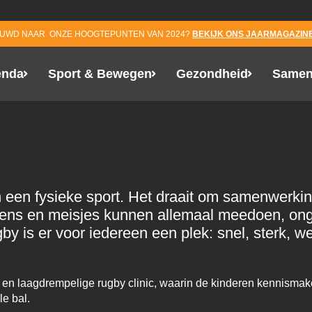
NOOI RUGBY HAARLEM G
EUWD NAAR ONZE HOOGTEPUNTEN VAN 2024?
BEKIJK ONS JAARMAGAZINE
enda
Sport & Bewegen
Gezondheid
Samen
een fysieke sport. Het draait om samenwerking
ngens en meisjes kunnen allemaal meedoen, on
by is er voor iedereen een plek: snel, sterk, we
e en laagdrempelige rugby clinic, waarin de kinderen kennismak
e bal.