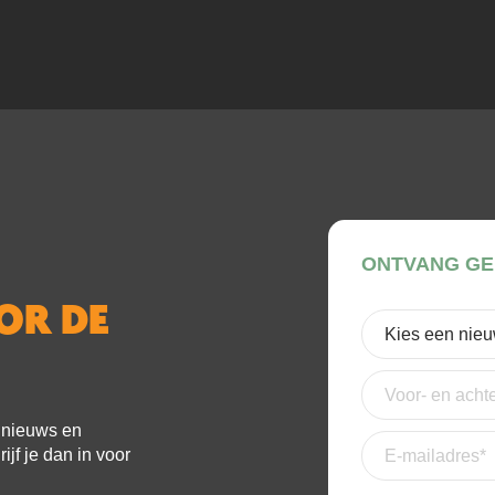
ONTVANG GE
OOR DE
Kies
een
nieuwsbrief
(Verei
Voor-
en
achternaam
e nieuws en
E-
jf je dan in voor
mailadres
(Vereis