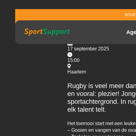
SCHOOLTOER
Sla navigatie over
BENI
EN 8
Ag
17 september 2025
15:00
Haarlem
Rugby is veel meer dan 
en vooral: plezier! Jo
sportachtergrond. In rug
elk talent telt.
Het toernooi start met een leuk
– Gooien en vangen van de oval