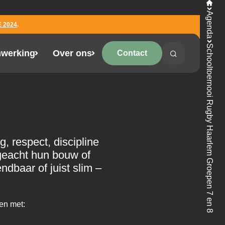
Agenda
ROEPEN 7
 2024
.
Schooltoernooi Rugby Haarlem Groepen 7 en 8
werking
Over ons
Contact
Search
Search on the 
, respect, discipline
geacht hun bouw of
ndbaar of juist slim –
en met: