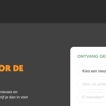
ONTVANG GE
OOR DE
Kies
een
nieuwsbrief
(Verei
Voor-
en
achternaam
e nieuws en
E-
jf je dan in voor
mailadres
(Vereis