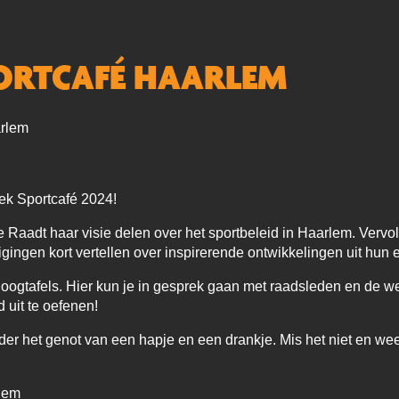
PORTCAFÉ HAARLEM
rlem
iek Sportcafé 2024!
e Raadt haar visie delen over het sportbeleid in Haarlem. Verv
ngen kort vertellen over inspirerende ontwikkelingen uit hun ei
loogtafels. Hier kun je in gesprek gaan met raadsleden en de 
 uit te oefenen!
er het genot van een hapje en een drankje. Mis het niet en wees
lem