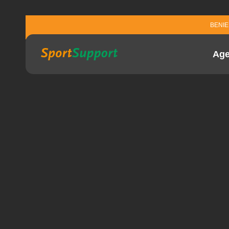
Sla navigatie over
BENI
Ag