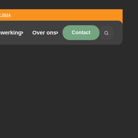
 2024
.
werking
Over ons
Contact
Search
Search on the 