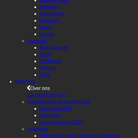
Bloemendaal
Haarlem
Heemstede
Hillegom
Lisse
Velsen
Sectoren
Bedrijfsleven
Sport
Onderwijs
Welzijn
Zorg
Over ons
Over ons
Ga naar Over ons
SportSupport Kennemerland
Wat Doen Wij?
Ons team
Jaarmagazine 2023
Academy
Opleiding Leider Sportieve Recreatie