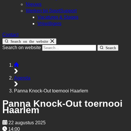
Nieuws
Werken bij SportSupport
Vacatures & Stages
Vrijwilligers
Contact
Search on the website
Search on website
Search
Agenda
Panna Knock-Out toernooi Haarlem
Panna Knock-Out toernooi
Haarlem
22 augustus 2025
14:00