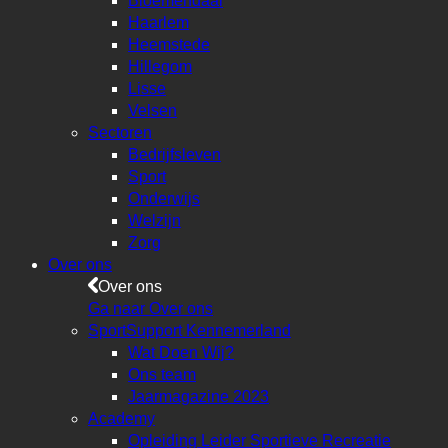
Bloemendaal
Haarlem
Heemstede
Hillegom
Lisse
Velsen
Sectoren
Bedrijfsleven
Sport
Onderwijs
Welzijn
Zorg
Over ons
Over ons
Ga naar Over ons
SportSupport Kennemerland
Wat Doen Wij?
Ons team
Jaarmagazine 2023
Academy
Opleiding Leider Sportieve Recreatie