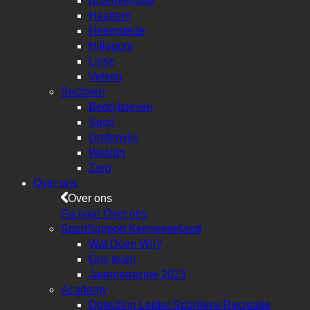
Bloemendaal
Haarlem
Heemstede
Hillegom
Lisse
Velsen
Sectoren
Bedrijfsleven
Sport
Onderwijs
Welzijn
Zorg
Over ons
Over ons
Ga naar Over ons
SportSupport Kennemerland
Wat Doen Wij?
Ons team
Jaarmagazine 2023
Academy
Opleiding Leider Sportieve Recreatie