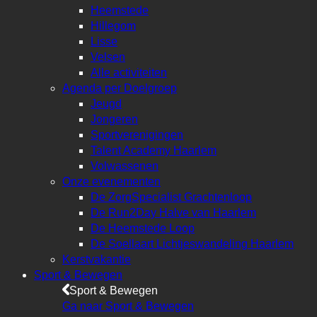
Heemstede
Hillegom
Lisse
Velsen
Alle activiteiten
Agenda per Doelgroep
Jeugd
Jongeren
Sportverenigingen
Talent Academy Haarlem
Volwassenen
Onze evenementen
De ZorgSpecialist Grachtenloop
De Run2Day Halve van Haarlem
De Heemstede Loop
De Soellaart Lichtjeswandeling Haarlem
Kerstvakantie
Sport & Bewegen
Sport & Bewegen
Ga naar Sport & Bewegen