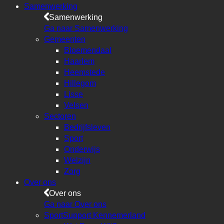
Samenwerking
Samenwerking
Ga naar Samenwerking
Gemeenten
Bloemendaal
Haarlem
Heemstede
Hillegom
Lisse
Velsen
Sectoren
Bedrijfsleven
Sport
Onderwijs
Welzijn
Zorg
Over ons
Over ons
Ga naar Over ons
SportSupport Kennemerland