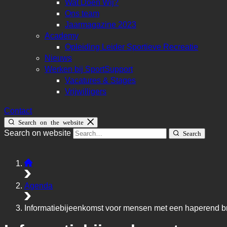
Wat Doen Wij?
Ons team
Jaarmagazine 2023
Academy
Opleiding Leider Sportieve Recreatie
Nieuws
Werken bij SportSupport
Vacatures & Stages
Vrijwilligers
Contact
Search on the website
Search on website
Search
Agenda
Informatiebijeenkomst voor mensen met een haperend b