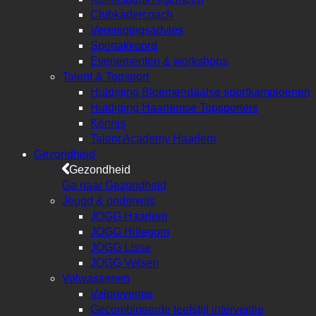
Clubkadercoach
Verenigingsadvies
Sportakkoord
Evenementen & workshops
Talent & Topsport
Huldiging Bloemendaalse sportkampioenen
Huldiging Haarlemse Topsporters
Kennis
Talent Academy Haarlem
Gezondheid
Gezondheid
Ga naar Gezondheid
Jeugd & onderwijs
JOGG Haarlem
JOGG Hillegom
JOGG Lisse
JOGG Velsen
Volwassenen
Valpreventie
Gecombineerde leefstijl interventie