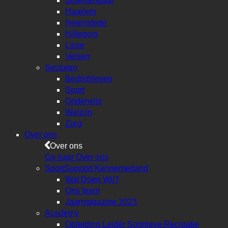
Bloemendaal
Haarlem
Heemstede
Hillegom
Lisse
Velsen
Sectoren
Bedrijfsleven
Sport
Onderwijs
Welzijn
Zorg
Over ons
Over ons
Ga naar Over ons
SportSupport Kennemerland
Wat Doen Wij?
Ons team
Jaarmagazine 2023
Academy
Opleiding Leider Sportieve Recreatie