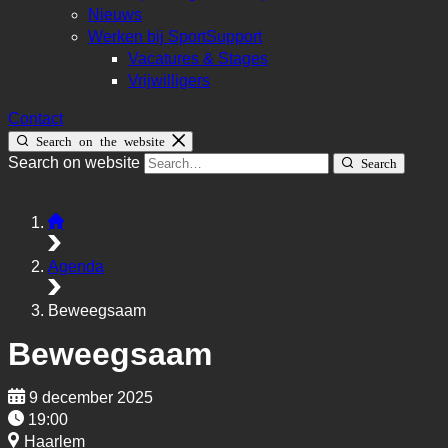
Nieuws
Werken bij SportSupport
Vacatures & Stages
Vrijwilligers
Contact
Search on the website
Search on website
Search
Agenda
Beweegsaam
Beweegsaam
9 december 2025
19:00
Haarlem