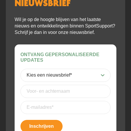
NIEUWSBRIEF
Wil je op de hoogte blijven van het laatste
nieuws en ontwikkelingen binnen SportSupport?
Schrijf je dan in voor onze nieuwsbrief.
ONTVANG GEPERSONALISEERDE
UPDATES
Kies
een
nieuwsbrief
(Vereist)
Voor-
en
achternaam
E-
mailadres
(Vereist)
Inschrijven