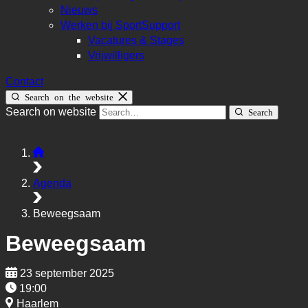
Nieuws
Werken bij SportSupport
Vacatures & Stages
Vrijwilligers
Contact
Search on the website
Search on website
Search
Agenda
Beweegsaam
Beweegsaam
23 september 2025
19:00
Haarlem