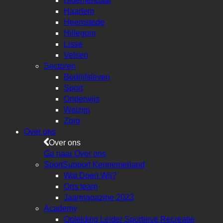
Bloemendaal
Haarlem
Heemstede
Hillegom
Lisse
Velsen
Sectoren
Bedrijfsleven
Sport
Onderwijs
Welzijn
Zorg
Over ons
Over ons
Ga naar Over ons
SportSupport Kennemerland
Wat Doen Wij?
Ons team
Jaarmagazine 2023
Academy
Opleiding Leider Sportieve Recreatie