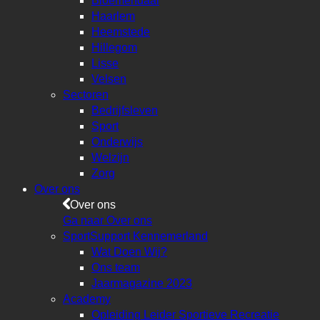
Bloemendaal
Haarlem
Heemstede
Hillegom
Lisse
Velsen
Sectoren
Bedrijfsleven
Sport
Onderwijs
Welzijn
Zorg
Over ons
Over ons
Ga naar Over ons
SportSupport Kennemerland
Wat Doen Wij?
Ons team
Jaarmagazine 2023
Academy
Opleiding Leider Sportieve Recreatie