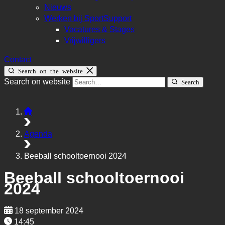
Nieuws
Werken bij SportSupport
Vacatures & Stages
Vrijwilligers
Contact
Search on the website
Search on website
Search
Agenda
Beeball schooltoernooi 2024
Beeball schooltoernooi
2024
18 september 2024
14:45