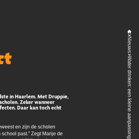
Nieuws
ct
Water drinken: een kleine aanpassing met groot effect
ste in Haarlem. Met Druppie,
 scholen. Zeker wanneer
fecten. Daar kan toch echt
eweest en zijn de scholen
 school past.” Zegt Marije de