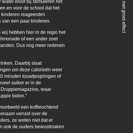
ater en/of bij stimuleren het
ren en voor de school dat het
n kinderen reageerden
s van een paar kinderen.
en wij hebben hier in de regio het
e limonade of een ander zoet
e tanden. Dus nog meer redenen
inken. Daarbij staat
ringen om deze calorieën weer
10 minuten touwtjespringen of
veel suiker er in de
et Druppiemagazine, waar
ruppie bidon.”
voorbeeld een koffieochtend
genaam verrast over de
ers, ze weten niet dat er
ren ook de ouders bewustmaken