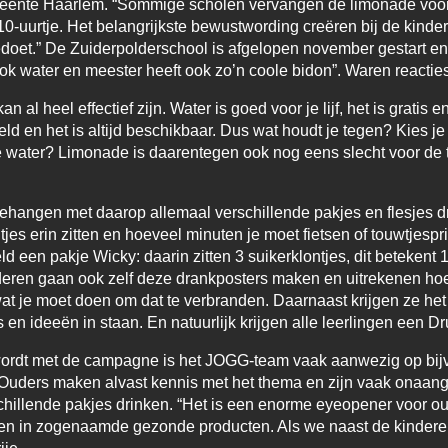
ente Haarlem. “Sommige scholen vervangen de limonade voor w
t 10-uurtje. Het belangrijkste bewustwording creëren bij de kinde
edoet.” De Zuiderpolderschool is afgelopen november gestart e
ook water en meester heeft ook zo’n coole bidon”. Waren reactie
 al heel effectief zijn. Water is goed voor je lijf, het is gratis 
ld en het is altijd beschikbaar. Dus wat houdt je tegen? Kies j
isse water? Limonade is daarentegen ook nog eens slecht voor d
hangen met daarop allemaal verschillende pakjes en flesjes dr
es erin zitten en hoeveel minuten je moet fietsen of touwtjesp
d een pakje Wicky: daarin zitten 3 suikerklontjes, dit betekent 
nderen gaan ook zelf deze drankposters maken en uitrekenen hoe
 wat je moet doen om dat te verbranden. Daarnaast krijgen ze h
s en ideeën in staan. En natuurlijk krijgen alle leerlingen een D
wordt met de campagne is het JOGG-team vaak aanwezig op bij
Ouders maken alvast kennis met het thema en zijn vaak onaan
hillende pakjes drinken. “Het is een enorme eyeopener voor oud
tten in zogenaamde gezonde producten. Als we naast de kinde