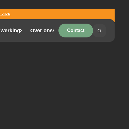
 2024
.
werking
Over ons
Contact
Search
Search on the 