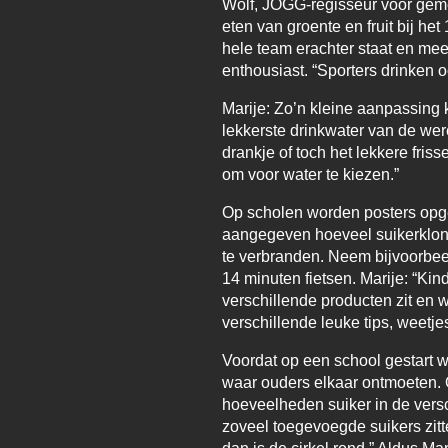
Wolf, JOGG-regisseur voor geme
eten van groente en fruit bij he
hele team erachter staat en me
enthousiast. “Sporters drinken 
Marije: Zo’n kleine aanpassing kan
lekkerste drinkwater van de were
drankje of toch het lekkere fr
om voor water te kiezen.”
Op scholen worden posters opge
aangegeven hoeveel suikerklontj
te verbranden. Neem bijvoorbeel
14 minuten fietsen. Marije: “Ki
verschillende producten zit en
verschillende leuke tips, weetje
Voordat op een school gestart 
waar ouders elkaar ontmoeten. 
hoeveelheden suiker in de versc
zoveel toegevoegde suikers zi