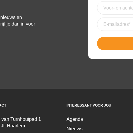
nieuwsbrief
(Verei
Voor-
en
achternaam
e nieuws en
E-
jf je dan in voor
mailadres
(Vereis
ACT
INTERESSANT VOOR JOU
 van Turnhoutpad 1
Agenda
 JL Haarlem
Nieuws