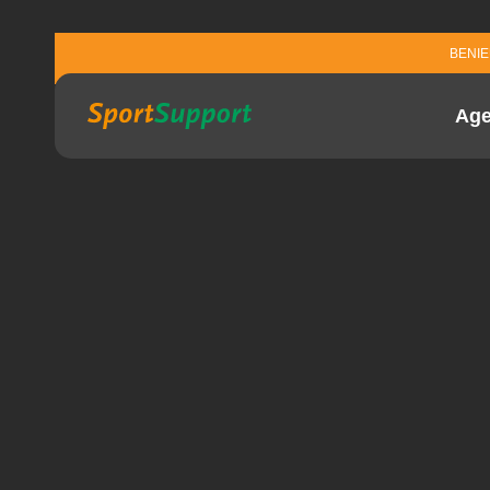
Sla navigatie over
BENI
Ag