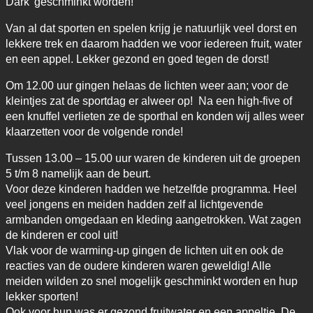
Dark’ geschminkt worden!
Van al dat sporten en spelen krijg je natuurlijk veel dorst en
lekkere trek en daarom hadden we voor iedereen fruit, water
en een appel. Lekker gezond en goed tegen de dorst!
Om 12.00 uur gingen helaas de lichten weer aan; voor de
kleintjes zat de sportdag er alweer op! Na een high-five of
een knuffel verlieten ze de sporthal en konden wij alles weer
klaarzetten voor de volgende ronde!
Tussen 13.00 – 15.00 uur waren de kinderen uit de groepen
5 t/m 8 namelijk aan de beurt.
Voor deze kinderen hadden we hetzelfde programma. Heel
veel jongens en meiden hadden zelf al lichtgevende
armbanden omgedaan en kleding aangetrokken. Wat zagen
de kinderen er cool uit!
Vlak voor de warming-up gingen de lichten uit en ook de
reacties van de oudere kinderen waren geweldig! Alle
meiden wilden zo snel mogelijk geschminkt worden en hup
lekker sporten!
Ook voor hun was er gezond fruitwater en een appeltje. De