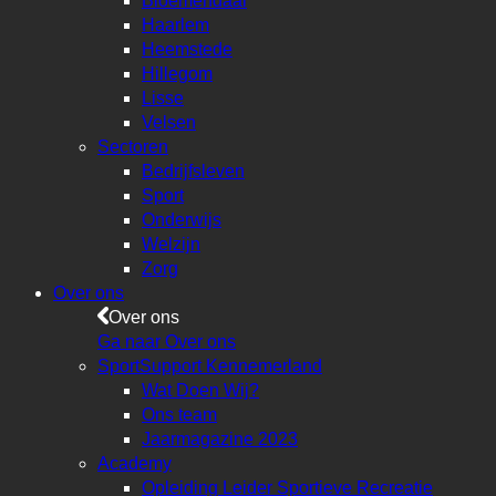
Bloemendaal
Haarlem
Heemstede
Hillegom
Lisse
Velsen
Sectoren
Bedrijfsleven
Sport
Onderwijs
Welzijn
Zorg
Over ons
Over ons
Ga naar Over ons
SportSupport Kennemerland
Wat Doen Wij?
Ons team
Jaarmagazine 2023
Academy
Opleiding Leider Sportieve Recreatie