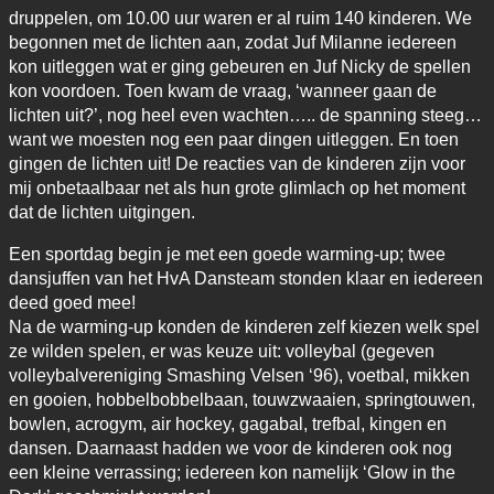
druppelen, om 10.00 uur waren er al ruim 140 kinderen. We
begonnen met de lichten aan, zodat Juf Milanne iedereen
kon uitleggen wat er ging gebeuren en Juf Nicky de spellen
kon voordoen. Toen kwam de vraag, ‘wanneer gaan de
lichten uit?’, nog heel even wachten….. de spanning steeg…
want we moesten nog een paar dingen uitleggen. En toen
gingen de lichten uit! De reacties van de kinderen zijn voor
mij onbetaalbaar net als hun grote glimlach op het moment
dat de lichten uitgingen.
Een sportdag begin je met een goede warming-up; twee
dansjuffen van het HvA Dansteam stonden klaar en iedereen
deed goed mee!
Na de warming-up konden de kinderen zelf kiezen welk spel
ze wilden spelen, er was keuze uit: volleybal (gegeven
volleybalvereniging Smashing Velsen ‘96), voetbal, mikken
en gooien, hobbelbobbelbaan, touwzwaaien, springtouwen,
bowlen, acrogym, air hockey, gagabal, trefbal, kingen en
dansen. Daarnaast hadden we voor de kinderen ook nog
een kleine verrassing; iedereen kon namelijk ‘Glow in the