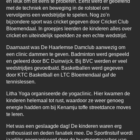
en leuk om dit eens te proberen. Eerst werd er geoefend
met de techniek en beweging in de rolstoel om
vervolgens een wedstrijdje te spelen. Nog zo’n
bijzondere sport was cricket gegeven door Cricket Club
Bloemendaal. In groepjes leerden de kinderen alles over
cricket en uiteindelijk speelden ze een echte wedstrijd.
Daarnaast was De Haarlemse Damclub aanwezig om
een clinic dammen te geven. Badminton werd gespeeld
en geleerd door BC Duinwijck. Bij BVC werden er veel
wedstrijdjes gevoetbald. Basketballen werd gegeven
door KTC Basketball en LTC Bloemendaal gaf de
tennislessen.
Litha Yoga organiseerde de yogaclinic. Hier kwamen de
kinderen helemaal tot rust, waardoor ze weer genoeg
energie hadden om bij Kenamju toffe streetdance moves
te leren.
Het was een geslaagde dag! De kinderen waren erg
enthousiast en deden fanatiek mee. De SportInstuif wordt
jaarlijks georganiseerd door de buurtsportcoaches van