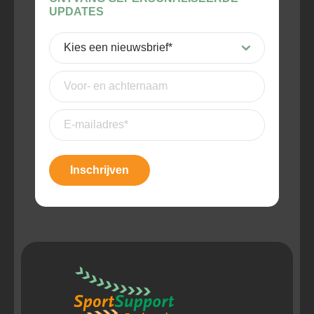
UPDATES
Kies
een
nieuwsbrief
(Vereist)
Voor-
en
achternaam
E-
mailadres
(Vereist)
Inschrijven