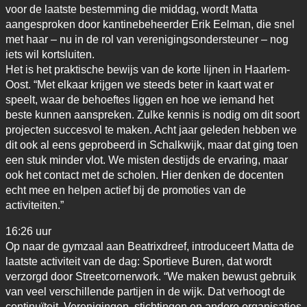
voor de laatste bestemming die middag, wordt Matta
aangesproken door kantinebeheerder Erik Eelman, die snel
met haar – nu in de rol van verenigingsondersteuner – nog
iets wil kortsluiten.
Het is het praktische bewijs van de korte lijnen in Haarlem-
Oost. “Met elkaar krijgen we steeds beter in kaart wat er
speelt, waar de behoeftes liggen en hoe we iemand het
beste kunnen aanspreken. Zulke kennis is nodig om dit soort
projecten succesvol te maken. Acht jaar geleden hebben we
dit ook al eens geprobeerd in Schalkwijk, maar dat ging toen
een stuk minder vlot. We misten destijds de ervaring, maar
ook het contact met de scholen. Hier denken de docenten
echt mee en helpen actief bij de promoties van de
activiteiten.”
16:26 uur
Op naar de gymzaal aan Beatrixdreef, introduceert Matta de
laatste activiteit van de dag: Sportieve Buren, dat wordt
verzorgd door Streetcornerwork. “We maken bewust gebruik
van veel verschillende partijen in de wijk. Dat verhoogt de
continuïteit. Verenigingen, stichtingen en andere organisaties