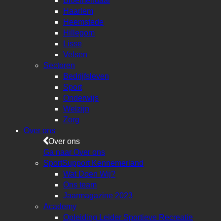
Bloemendaal
Haarlem
Heemstede
Hillegom
Lisse
Velsen
Sectoren
Bedrijfsleven
Sport
Onderwijs
Welzijn
Zorg
Over ons
Over ons
Ga naar Over ons
SportSupport Kennemerland
Wat Doen Wij?
Ons team
Jaarmagazine 2023
Academy
Opleiding Leider Sportieve Recreatie