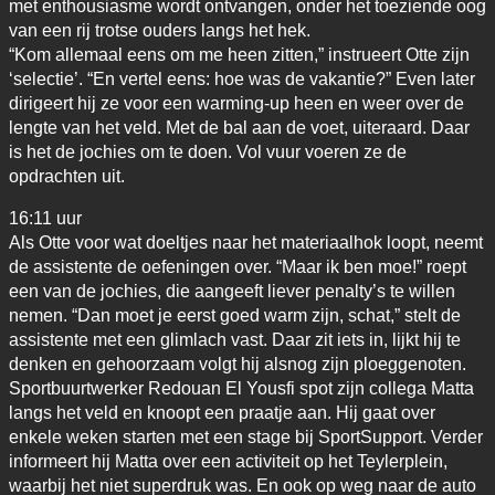
met enthousiasme wordt ontvangen, onder het toeziende oog
van een rij trotse ouders langs het hek.
“Kom allemaal eens om me heen zitten,” instrueert Otte zijn
‘selectie’. “En vertel eens: hoe was de vakantie?” Even later
dirigeert hij ze voor een warming-up heen en weer over de
lengte van het veld. Met de bal aan de voet, uiteraard. Daar
is het de jochies om te doen. Vol vuur voeren ze de
opdrachten uit.
16:11 uur
Als Otte voor wat doeltjes naar het materiaalhok loopt, neemt
de assistente de oefeningen over. “Maar ik ben moe!” roept
een van de jochies, die aangeeft liever penalty’s te willen
nemen. “Dan moet je eerst goed warm zijn, schat,” stelt de
assistente met een glimlach vast. Daar zit iets in, lijkt hij te
denken en gehoorzaam volgt hij alsnog zijn ploeggenoten.
Sportbuurtwerker Redouan El Yousfi spot zijn collega Matta
langs het veld en knoopt een praatje aan. Hij gaat over
enkele weken starten met een stage bij SportSupport. Verder
informeert hij Matta over een activiteit op het Teylerplein,
waarbij het niet superdruk was. En ook op weg naar de auto