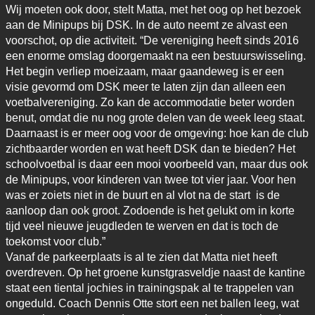
Wij moeten ook door, stelt Matta, met het oog op het bezoek
aan de Minipups bij DSK. In de auto neemt ze alvast een
voorschot, op die activiteit. “De vereniging heeft sinds 2016
een enorme omslag doorgemaakt na een bestuurswisseling.
Het begin verliep moeizaam, maar gaandeweg is er een
visie gevormd om DSK meer te laten zijn dan alleen een
voetbalvereniging. Zo kan de accommodatie beter worden
benut, omdat die nu nog grote delen van de week leeg staat.
Daarnaast is er meer oog voor de omgeving: hoe kan de club
zichtbaarder worden en wat heeft DSK dan te bieden? Het
schoolvoetbal is daar een mooi voorbeeld van, maar dus ook
de Minipups, voor kinderen van twee tot vier jaar. Voor hen
was er zoiets niet in de buurt en al vlot na de start is de
aanloop dan ook groot. Zodoende is het gelukt om in korte
tijd veel nieuwe jeugdleden te werven en dat is toch de
toekomst voor club.”
Vanaf de parkeerplaats is al te zien dat Matta niet heeft
overdreven. Op het groene kunstgrasveldje naast de kantine
staat een tiental jochies in trainingspak al te trappelen van
ongeduld. Coach Dennis Otte stort een net ballen leeg, wat