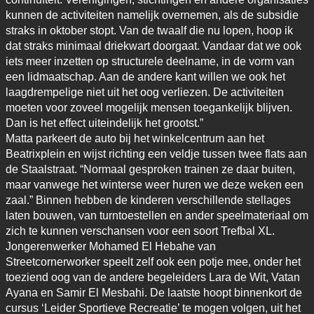
kunnen de activiteiten namelijk overnemen, als de subsidie
straks in oktober stopt. Van de twaalf die nu lopen, hoop ik
dat straks minimaal driekwart doorgaat. Vandaar dat we ook
iets meer inzetten op structurele deelname, in de vorm van
een lidmaatschap. Aan de andere kant willen we ook het
laagdrempelige niet uit het oog verliezen. De activiteiten
moeten voor zoveel mogelijk mensen toegankelijk blijven.
Dan is het effect uiteindelijk het grootst.”
Matta parkeert de auto bij het winkelcentrum aan het
Beatrixplein en wijst richting een veldje tussen twee flats aan
de Staalstraat. “Normaal gesproken trainen ze daar buiten,
maar vanwege het winterse weer huren we deze weken een
zaal.” Binnen hebben de kinderen verschillende stellages
laten bouwen, van turntoestellen en ander speelmateriaal om
zich te kunnen verschansen voor een soort Trefbal XL.
Jongerenwerker Mohamed El Hebahe van
Streetcornerworker speelt zelf ook een potje mee, onder het
toeziend oog van de andere begeleiders Lara de Wit, Vatan
Ayana en Samir El Mesbahi. De laatste hoopt binnenkort de
cursus ‘Leider Sportieve Recreatie’ te mogen volgen, uit het