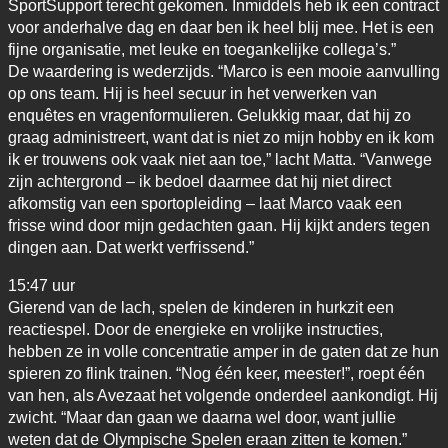
SportSupport terecht gekomen. Inmiddels heb ik een contract
voor anderhalve dag en daar ben ik heel blij mee. Het is een
fijne organisatie, met leuke en toegankelijke collega’s.”
De waardering is wederzijds. “Marco is een mooie aanvulling
op ons team. Hij is heel secuur in het verwerken van
enquêtes en vragenformulieren. Gelukkig maar, dat hij zo
graag administreert, want dat is niet zo mijn hobby en ik kom
ik er trouwens ook vaak niet aan toe,” lacht Matta. “Vanwege
zijn achtergrond – ik bedoel daarmee dat hij niet direct
afkomstig van een sportopleiding – laat Marco vaak een
frisse wind door mijn gedachten gaan. Hij kijkt anders tegen
dingen aan. Dat werkt verfrissend.”
15:47 uur
Gierend van de lach, spelen de kinderen in hurkzit een
reactiespel. Door de energieke en vrolijke instructies,
hebben ze in volle concentratie amper in de gaten dat ze hun
spieren zo flink trainen. “Nog één keer, meester!”, roept één
van hen, als Avezaat het volgende onderdeel aankondigt. Hij
zwicht. “Maar dan gaan we daarna wel door, want jullie
weten dat de Olympische Spelen eraan zitten te komen.”