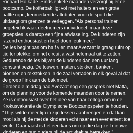
Richard Holkade. Sinds enkele maanden verzorgt hij er de
bootcamp. De kofferbak ligt vol met halters en een grote
battle rope, kenmerkende attributen voor de sport die
uitdaagt om grenzen te verleggen. “Als personal trainer
begeleid ik vaak deelnemers individueel, maar deze
groepsles is daarop een fijne afwisseling. De kinderen zijn
razend enthousiast en heel doen leuk mee.”
De les begint pas om half vier, maar Avezaat is graag ruim op
tijd ter plekke, om het circuit alvast helemaal uit te zetten.
Gedurende de les blijven de kinderen dan een uur lang
constant bezig. De touwen, matten, stokken, banken,
pionnen en rekstokken in de zaal verraden in elk geval al dat
de groep flink aan de bak moet.
Eerder die middag had Avezaat nog een gesprek met Matta,
om de planning voor de komende maanden door te nemen.
Ze is enthousiast over het idee van haar collega om in de
Krokusvakantie de Olympische Bootcampspelen te houden.
“Thijs wilde meer lijn in zijn lessen aanbrengen en dat kan
mooi als hij de met de kinderen echt naar een evenement toe
werkt. Daarnaast is het een kans om op die dag zelf nieuwe
kinderen en hun ouders bij de activiteit te betrekken.”