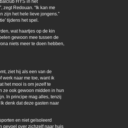
tbalclub HYS in het
t”, zegt Redouan. “Ik kan me
n zijn het hele lieve jongens.”
e’ tijdens het spel.
rden, wat haartjes op de kin
Ze spelen gewoon mee tussen de
corona niets meer te doen hebben,
mt, ziet hij als een van de
f werk naar me toe, want ik
t het mooi is om jezelf te
tten ze ook gewoon midden in hun
n. In principe mag alles, tenzij
! Ik denk dat deze gasten naar
 sporten en niet geïsoleerd
n gevoel over zichzelf naar huis