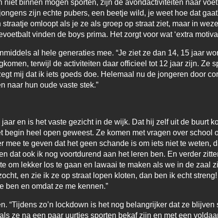
n niet binnen mogen sporten, zijn de avondactiviteiten naar voe
jongens zijn echte pubers, een beetje wild, je weet hoe dat gaa
straatje omloopt als je ze als groep op straat ziet, maar in weze
voetbalt vinden de boys prima. Het zorgt voor wat ‘extra motivati
nmiddels al hele generaties mee. “Je ziet ze dan 14, 15 jaar wo
ugkomen, terwijl de activiteiten daar officieel tot 12 jaar zijn. 
et zegt mij dat ik iets goeds doe. Helemaal nu de jongeren door 
n naar hun oude vaste stek.”
ar en is het vaste gezicht in de wijk. Dat hij zelf uit de buurt ko
et begin heel open geweest. Ze komen met vragen over school o
r mee te geven dat het geen schande is om iets niet te weten, da
 zien dat ook ik nog voortdurend aan het leren ben. En verder zi
te om lekker los te gaan en lawaai te maken als we in de zaal zij
ocht, en zie ik ze op straat lopen kloten, dan ben ik echt streng
t ze ben en omdat ze me kennen.”
n. “Tijdens zo’n lockdown is het nog belangrijker dat ze blijven
als ze na een paar uurtjes sporten bekaf zijn en met een voldaa