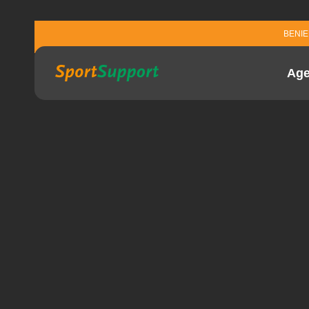
Sla navigatie over
BENI
Ag