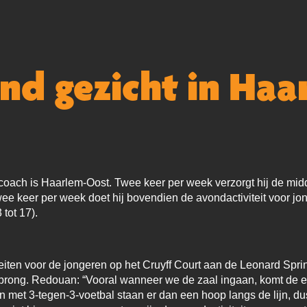
nd gezicht in Haa
coach is Haarlem-Oost. Twee keer per week verzorgt hij de midd
Twee keer per week doet hij bovendien de avondactiviteit voor jo
 tot 17).
teiten voor de jongeren op het Cruyff Court aan de Leonard Spri
rong. Redouan: “Vooral wanneer we de zaal ingaan, komt de ec
 En met 3-tegen-3-voetbal staan er dan een hoop langs de lijn, du