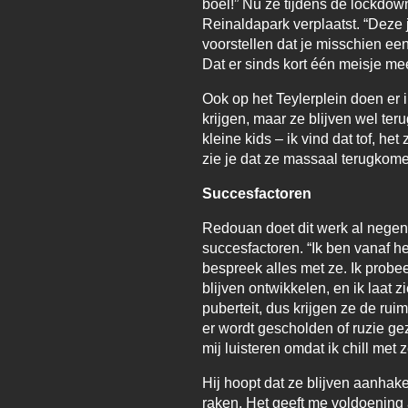
boel!” Nu ze tijdens de lockdow
Reinaldapark verplaatst. “Deze 
voorstellen dat je misschien een 
Dat er sinds kort één meisje mee
Ook op het Teylerplein doen er i
krijgen, maar ze blijven wel ter
kleine kids – ik vind dat tof, h
zie je dat ze massaal terugkome
Succesfactoren
Redouan doet dit werk al negen ja
succesfactoren. “Ik ben vanaf h
bespreek alles met ze. Ik probee
blijven ontwikkelen, en ik laat
puberteit, dus krijgen ze de ruim
er wordt gescholden of ruzie gez
mij luisteren omdat ik chill me
Hij hoopt dat ze blijven aanhake
raken. Het geeft me voldoening 