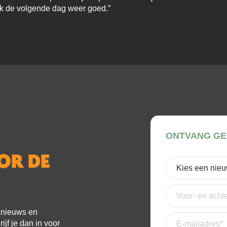
k de volgende dag weer goed.”
ONTVANG GE
OOR DE
Kies
een
nieuwsbrief
(Verei
Voor-
en
achternaam
e nieuws en
E-
jf je dan in voor