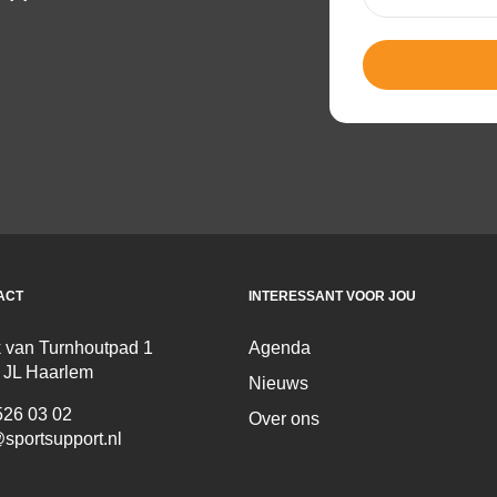
mailadres
(Vereis
ACT
INTERESSANT VOOR JOU
 van Turnhoutpad 1
Agenda
 JL Haarlem
Nieuws
526 03 02
Over ons
sportsupport.nl