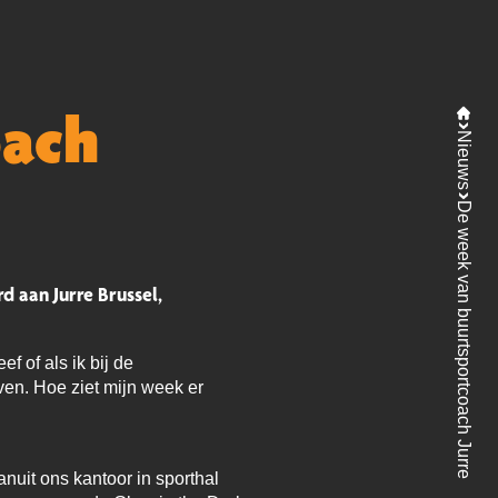
oach
Nieuws
De week van buurtsportcoach Jurre
 aan Jurre Brussel,
f of als ik bij de
en. Hoe ziet mijn week er
uit ons kantoor in sporthal