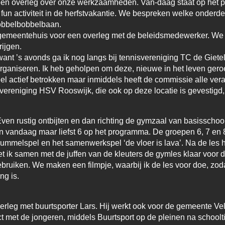
 een overleg over onze werkzaamheden. Van-daag staat op het 
fun activiteit in de herfstvakantie. We bespreken welke onder
hobbelbobbelbaan.
t gemeentehuis voor een overleg met de beleidsmedewerker. We
ijgen.
want ’s avonds ga ik nog langs bij tennisvereniging TC de Giete
organiseren. Ik heb geholpen om deze, nieuwe in het leven ge
heel actief betrokken maar inmiddels heeft de commissie alle ve
ereniging HSV Rooswijk, die ook op deze locatie is gevestigd,
ven rustig ontbijten en dan richting de gymzaal van basisschool
n vandaag maar liefst 6 op het programma. De groepen 6, 7 en
lummelspel en het samenwerkspel ‘de vloer is lava’. Na de les 
t ik samen met de juffen van de kleuters de gymles klaar voor de
ruiken. We maken een filmpje, waarbij ik de les voor doe, zodat
ng is.
rleg met buurtsporter Lars. Hij werkt ook voor de gemeente Vel
ct met de jongeren, middels Buurtsport op de pleinen na schoolti