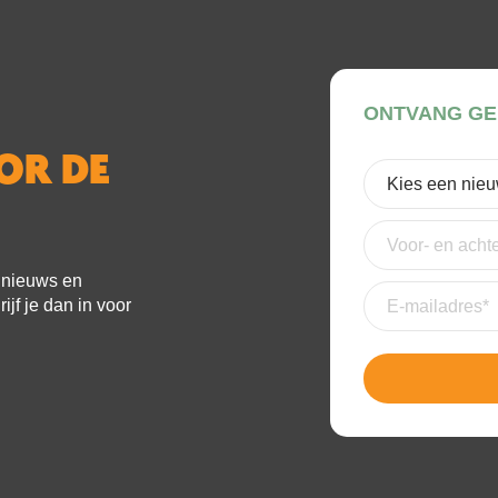
ONTVANG GE
OOR DE
Kies
een
nieuwsbrief
(Verei
Voor-
en
achternaam
e nieuws en
E-
jf je dan in voor
mailadres
(Vereis