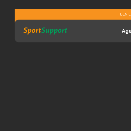
Sla navigatie over
BENI
Ag