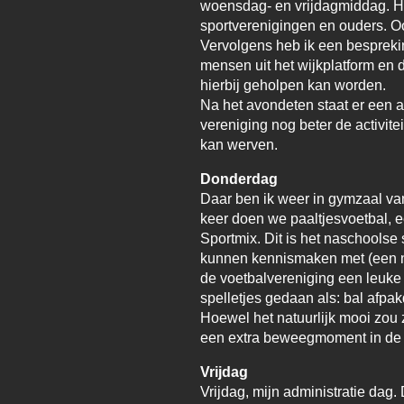
woensdag- en vrijdagmiddag. H
sportverenigingen en ouders. O
Vervolgens heb ik een besprekin
mensen uit het wijkplatform en d
hierbij geholpen kan worden.
Na het avondeten staat er een
vereniging nog beter de activit
kan werven.
Donderdag
Daar ben ik weer in gymzaal van
keer doen we paaltjesvoetbal, e
Sportmix. Dit is het naschools
kunnen kennismaken met (een ni
de voetbalvereniging een leuke 
spelletjes gedaan als: bal afpakd
Hoewel het natuurlijk mooi zou z
een extra beweegmoment in de
Vrijdag
Vrijdag, mijn administratie da