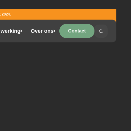
 2024
.
werking
Over ons
Contact
Search
Search on the 