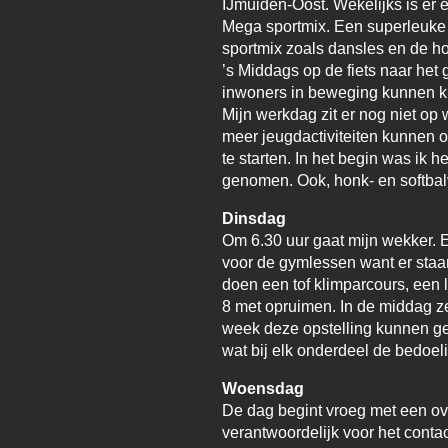
IJmuiden-Oost. Wekelijks is er
Mega sportmix. Een superleuke 
sportmix zoals dansles en de 
’s Middags op de fiets naar he
inwoners in beweging kunnen kr
Mijn werkdag zit er nog niet op 
meer jeugdactiviteiten kunnen 
te starten. In het begin was ik 
genomen. Ook, honk- en softbalv
Dinsdag
Om 6.30 uur gaat mijn wekker. E
voor de gymlessen want er staa
doen een tof klimparcours, een 
8 met opruimen. In de middag ze
week deze opstelling kunnen geb
wat bij elk onderdeel de bedoeli
Woensdag
De dag begint vroeg met een ove
verantwoordelijk voor het conta