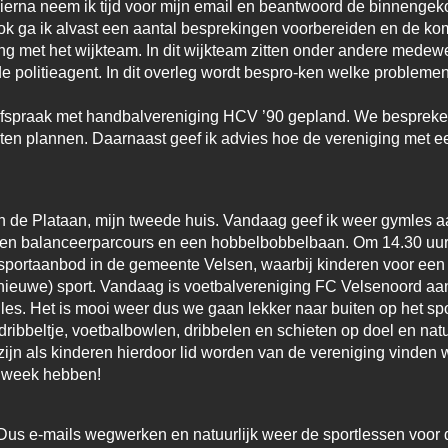
ierna neem ik tijd voor mijn email en beantwoord de binnenge
ok ga ik alvast een aantal besprekingen voorbereiden en de k
g met het wijkteam. In dit wijkteam zitten onder andere medew
e politieagent. In dit overleg wordt bespro-ken welke problemen 
 afspraak met handbalvereniging HCV ’90 gepland. We besprek
eiten plannen. Daarnaast geef ik advies hoe de vereniging met e
 de Plataan, mijn tweede huis. Vandaag geef ik weer gymles aa
en balanceerparcours en een hobbelbobbelbaan. Om 14.30 uur tot
e sportaanbod in de gemeente Velsen, waarbij kinderen voor een
euwe) sport. Vandaag is voetbalvereniging FC Velsenoord aanw
les. Het is mooi weer dus we gaan lekker naar buiten op het sp
ribbeltje, voetbalbowlen, dribbelen en schieten op doel en natuurl
ijn als kinderen hierdoor lid worden van de vereniging vinden wij
 week hebben!
g. Dus e-mails wegwerken en natuurlijk weer de sportlessen vo