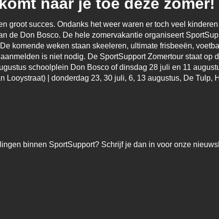
omt naar je toe deze zomer!
en groot succes. Ondanks het weer waren er toch veel kinderen t
n de Don Bosco. De hele zomervakantie organiseert SportSuppor
! De komende weken staan skeeleren, ultimate frisbeeën, voetba
aar, aanmelden is niet nodig. De SportSupport Zomertour staat o
ugustus schoolplein Don Bosco of dinsdag 28 juli en 11 augus
 Looystraat) | donderdag 23, 30 juli, 6, 13 augustus, De Tulp,
lingen binnen SportSupport? Schrijf je dan in voor onze nieuwsb