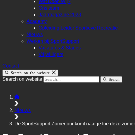
Wat Doen Wij?
Ons team
Jaarmagazine 2023
Academy
Opleiding Leider Sportieve Recreatie
Nieuws
Werken bij SportSupport
Vacatures & Stages
Vrijwilligers
Contact
Search on the website
Search on website
Search
Nieuws
De SportSupport Zomertour komt naar je toe deze zomer