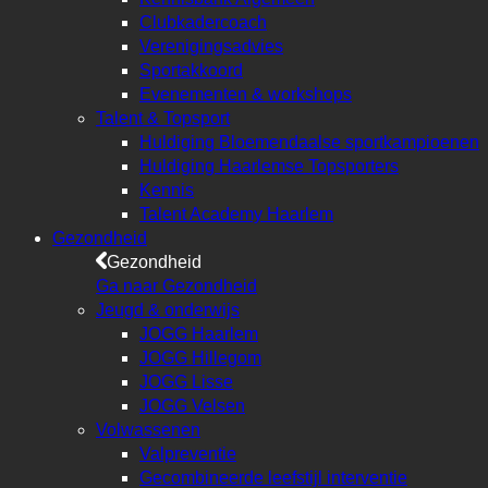
Clubkadercoach
Verenigingsadvies
Sportakkoord
Evenementen & workshops
Talent & Topsport
Huldiging Bloemendaalse sportkampioenen
Huldiging Haarlemse Topsporters
Kennis
Talent Academy Haarlem
Gezondheid
Gezondheid
Ga naar Gezondheid
Jeugd & onderwijs
JOGG Haarlem
JOGG Hillegom
JOGG Lisse
JOGG Velsen
Volwassenen
Valpreventie
Gecombineerde leefstijl interventie