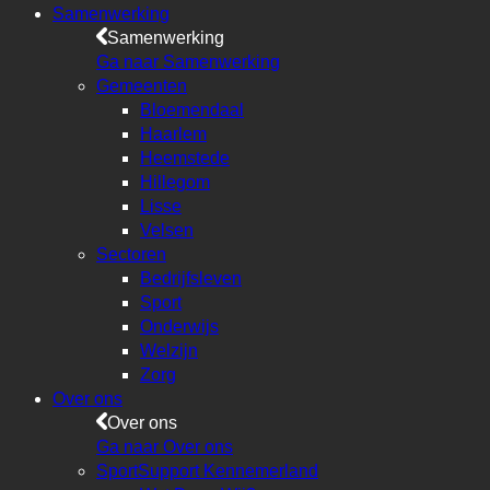
Samenwerking
Samenwerking
Ga naar Samenwerking
Gemeenten
Bloemendaal
Haarlem
Heemstede
Hillegom
Lisse
Velsen
Sectoren
Bedrijfsleven
Sport
Onderwijs
Welzijn
Zorg
Over ons
Over ons
Ga naar Over ons
SportSupport Kennemerland