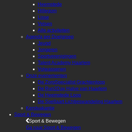
Heemstede
Hillegom
Lisse
Velsen
Alle activiteiten
Agenda per Doelgroep
Jeugd
Jongeren
Sportverenigingen
Talent Academy Haarlem
Volwassenen
Onze evenementen
De ZorgSpecialist Grachtenloop
De Run2Day Halve van Haarlem
De Heemstede Loop
De Soellaart Lichtjeswandeling Haarlem
Kerstvakantie
Sport & Bewegen
Sport & Bewegen
Ga naar Sport & Bewegen