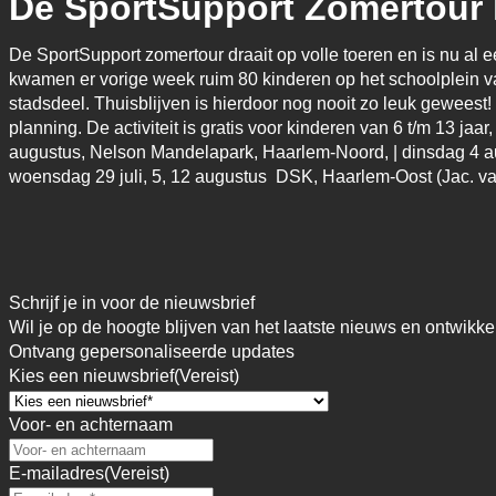
De SportSupport Zomertour k
De SportSupport zomertour draait op volle toeren en is nu al e
kwamen er vorige week ruim 80 kinderen op het schoolplein va
stadsdeel. Thuisblijven is hierdoor nog nooit zo leuk geweest
planning. De activiteit is gratis voor kinderen van 6 t/m 13 j
augustus, Nelson Mandelapark, Haarlem-Noord, | dinsdag 4 a
woensdag 29 juli, 5, 12 augustus DSK, Haarlem-Oost (Jac. van
Schrijf je in voor de nieuwsbrief
Wil je op de hoogte blijven van het laatste nieuws en ontwikke
Ontvang gepersonaliseerde updates
Kies een nieuwsbrief
(Vereist)
Voor- en achternaam
E-mailadres
(Vereist)