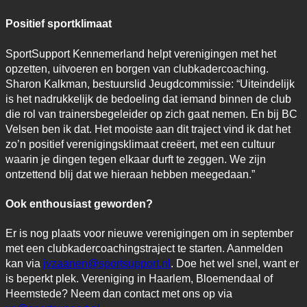
Positief sportklimaat
SportSupport Kennemerland helpt verenigingen met het
opzetten, uitvoeren en borgen van clubkadercoaching.
Sharon Kalkman, bestuurslid Jeugdcommissie: “Uiteindelijk
is het nadrukkelijk de bedoeling dat iemand binnen de club
die rol van trainersbegeleider op zich gaat nemen. En bij BC
Velsen ben ik dat. Het mooiste aan dit traject vind ik dat het
zo’n positief verenigingsklimaat creëert, met een cultuur
waarin je dingen tegen elkaar durft te zeggen. We zijn
ontzettend blij dat we hieraan hebben meegedaan.”
Ook enthousiast geworden?
Er is nog plaats voor nieuwe verenigingen om in september
met een clubkadercoachingstraject te starten. Aanmelden
kan via
jvzaanen@sportsupport.nl
. Doe het wel snel, want er
is beperkt plek. Vereniging in Haarlem, Bloemendaal of
Heemstede? Neem dan contact met ons op via