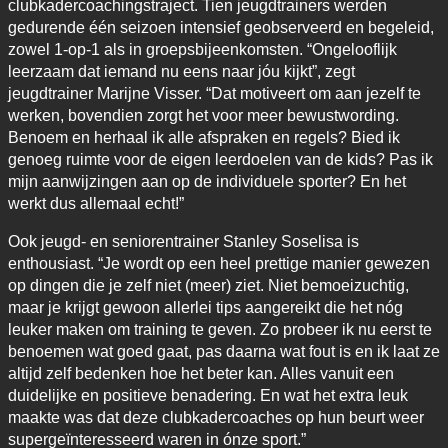
clubkadercoachingstraject. Tien jeugdtrainers werden
gedurende één seizoen intensief geobserveerd en begeleid,
zowel 1-op-1 als in groepsbijeenkomsten. “Ongelooflijk
leerzaam dat iemand nu eens naar jóu kijkt”, zegt
jeugdtrainer Marijne Visser. “Dat motiveert om aan jezelf te
werken, bovendien zorgt het voor meer bewustwording.
Benoem en herhaal ik alle afspraken en regels? Bied ik
genoeg ruimte voor de eigen leerdoelen van de kids? Pas ik
mijn aanwijzingen aan op de individuele sporter? En het
werkt dus allemaal echt!”
Ook jeugd- en seniorentrainer Stanley Soselisa is
enthousiast. “Je wordt op een heel prettige manier gewezen
op dingen die je zelf niet (meer) ziet. Niet bemoeizuchtig,
maar je krijgt gewoon allerlei tips aangereikt die het nóg
leuker maken om training te geven. Zo probeer ik nu eerst te
benoemen wat goed gaat, pas daarna wat fout is en ik laat ze
altijd zelf bedenken hoe het beter kan. Alles vanuit een
duidelijke en positieve benadering. En wat het extra leuk
maakte was dat deze clubkadercoaches op hun beurt weer
supergeïnteresseerd waren in ónze sport.”