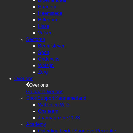
Bloemendaal
Haarlem
Heemstede
Hillegom
Lisse
Velsen
Sectoren
Bedrijfsleven
Sport
Onderwijs
Welzijn
Zorg
Over ons
Over ons
Ga naar Over ons
SportSupport Kennemerland
Wat Doen Wij?
Ons team
Jaarmagazine 2023
Academy
Opleiding Leider Sportieve Recreatie